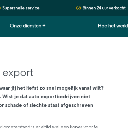
Supersnelle service
Binnen 24 uur verkocht
Onze diensten
>
Hoe het werk
 export
ar jij het liefst zo snel mogelijk vanaf wilt?
 Wist je dat auto exportbedrijven niet
or schade of slechte staat afgeschreven
ilometerstand is er altijd wel een koper voor je