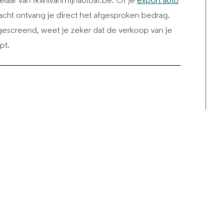
laar van Ikwilvanmijnautoaf.be. Of je
export auto
acht ontvang je direct het afgesproken bedrag.
gescreend, weet je zeker dat de verkoop van je
pt.