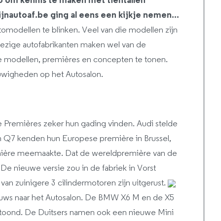
o om kennis te maken met tientallen
jnautoaf.be ging al eens een kijkje nemen…
omodellen te blinken. Veel van die modellen zijn
wezige autofabrikanten maken wel van de
 modellen, premières en concepten te tonen.
uwigheden op het Autosalon.
e Premières zeker hun gading vinden. Audi stelde
n Q7 kenden hun Europese première in Brussel,
emière meemaakte. Dat de wereldpremière van de
 De nieuwe versie zou in de fabriek in Vorst
 zuinigere 3 cilindermotoren zijn uitgerust.
ws naar het Autosalon. De BMW X6 M en de X5
getoond. De Duitsers namen ook een nieuwe Mini