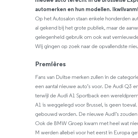
nieuwe auto terecht in de Brusselse Exp
automerken en hun modellen. Ikwilvanmi
Op het Autosalon staan enkele honderden aut
al gekend bij het grote publiek, maar de aan
gelegenheid gebruik om ook wat vernieuwde
Wij gingen op zoek naar de opvallendste nie
Premières
Fans van Duitse merken zullen in de categori
een aantal nieuwe auto’s voor. De Audi Q3 e
terwijl de Audi A1 Sportback een wereldpr
A1 is weggelegd voor Brussel, is geen toeval.
gebouwd worden. De nieuwe Audi’s zouden van
Ook de BMW Groep kwam met heel wat nieu
M werden allebei voor het eerst in Europa 