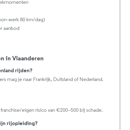
 piekmomenten
 woon-werk 80 km/dag)
er aanbod
n in Vlaanderen
enland rijden?
 mag je naar Frankrijk, Duitsland of Nederland.
n franchise/eigen risico van €200–500 bij schade.
jn rijopleiding?