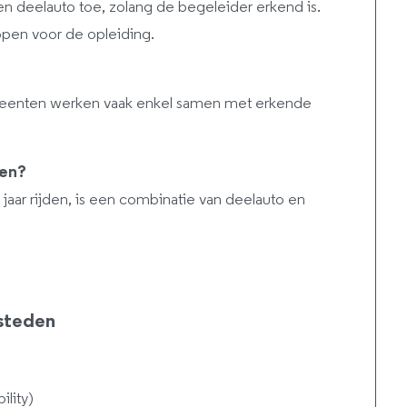
en deelauto toe, zolang de begeleider erkend is.
open voor de opleiding.
eenten werken vaak enkel samen met erkende
nen?
aar rijden, is een combinatie van deelauto en
steden
lity)