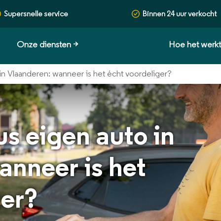
Supersnelle service
Binnen 24 uur verkocht
Onze diensten
>
Hoe het werk
in Vlaanderen: wanneer is het écht voordeliger?
s eigen auto in
anneer is het
ger?