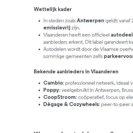
Wettelijk kader
In steden zoals
Antwerpen
geldt: vanaf
emissievrij
zijn.
Vlaanderen heeft een officieel
autodeel
aanbieders erkent. Dit label garandeert k
Autodelen wordt door de Vlaamse overhe
sommige gemeenten zelfs
parkeervoor
Bekende aanbieders in Vlaanderen
Cambio
: professioneel netwerk, ideaal v
Poppy
: veelgebruikt in Antwerpen, Brus
CoopStroom
: coöperatief, focus op el
Dégage & Cozywheels
: peer-to-peer 