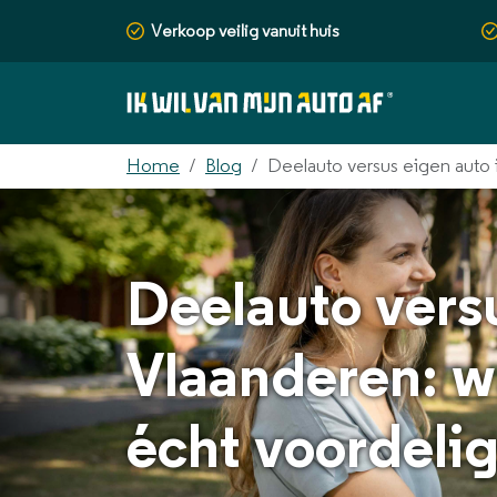
Verkoop veilig vanuit huis
Home
Blog
Deelauto versus eigen auto 
Deelauto versu
Vlaanderen: w
écht voordeli