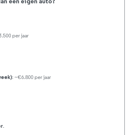
an een eigen auto?
3.500 per jaar
week)
: ~€6.800 per jaar
er
.