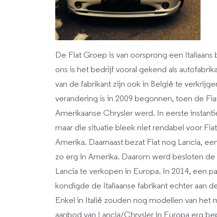
De Fiat Groep is van oorsprong een Italiaans b
ons is het bedrijf vooral gekend als autofabr
van de fabrikant zijn ook in België te verkrij
verandering is in 2009 begonnen, toen de Fi
Amerikaanse Chrysler werd. In eerste instantie
maar die situatie bleek niet rendabel voor Fia
Amerika. Daarnaast bezat Fiat nog Lancia, een
zo erg in Amerika. Daarom werd besloten de
Lancia te verkopen in Europa. In 2014, een pa
kondigde de Italiaanse fabrikant echter aan d
Enkel in Italië zouden nog modellen van het
aanbod van Lancia/Chrysler in Europa erg bepe