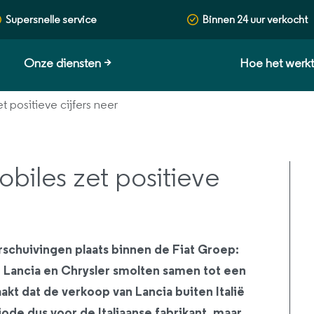
Supersnelle service
Binnen 24 uur verkocht
Onze diensten
>
Hoe het werk
t positieve cijfers neer
biles zet positieve
rschuivingen plaats binnen de Fiat Groep:
 Lancia en Chrysler smolten samen tot een
t dat de verkoop van Lancia buiten Italië
de dus voor de Italiaanse fabrikant, maar