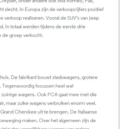
 Chrysler, onder andere ook Alfa Romeo, Fiat,
t slecht. In Europa zijn de verkoopcijfers positief
ke verkoop realiseren. Vooral de SUV’s van Jeep
. In totaal werden tijdens de eerste drie
an de groep verkocht.
 thuis. De fabrikant bouwt stadswagens, grotere
s. Tegenwoordig focussen heel wat
an zuinige wagens. Ook FCA gaat mee met die
air, maar zulke wagens verbruiken enorm veel.
Grand Cherokee uit te brengen. De Italiaanse
albeweging maken. Over het algemeen zijn de