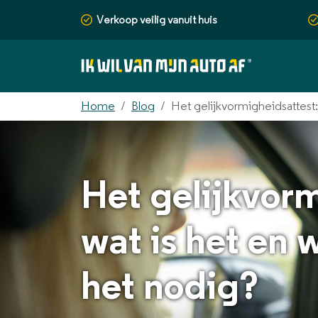
Verkoop veilig vanuit huis
Home
Blog
Het gelijkvormigheidsattest
Het gelijkvorm
wat is het en 
het nodig?