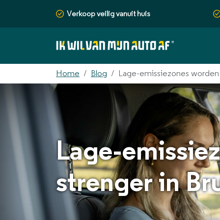
Verkoop veilig vanuit huis
Home
Blog
Lage-emissiezones worden st
Lage-emissie
strenger in Br