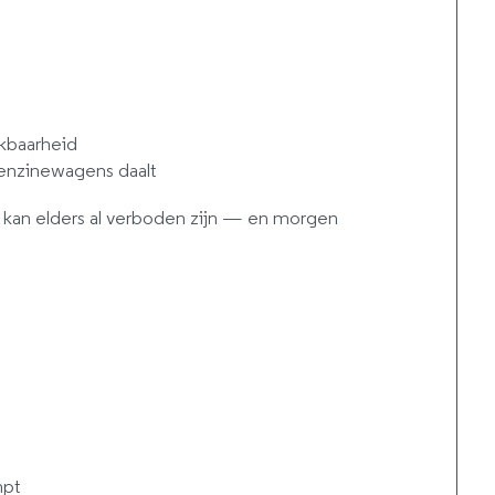
ikbaarheid
benzinewagens daalt
kan elders al verboden zijn — en morgen
mpt