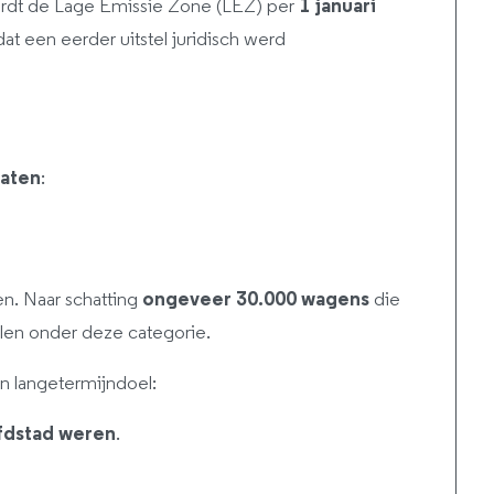
dt de Lage Emissie Zone (LEZ) per
1 januari
t een eerder uitstel juridisch werd
laten
:
n. Naar schatting
ongeveer 30.000 wagens
die
llen onder deze categorie.
jn langetermijndoel:
ofdstad weren
.