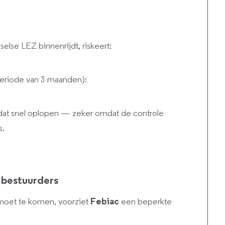
lse LEZ binnenrijdt, riskeert:
eriode van 3 maanden):
 dat snel oplopen — zeker omdat de controle
s.
 bestuurders
moet te komen, voorziet
Febiac
een beperkte