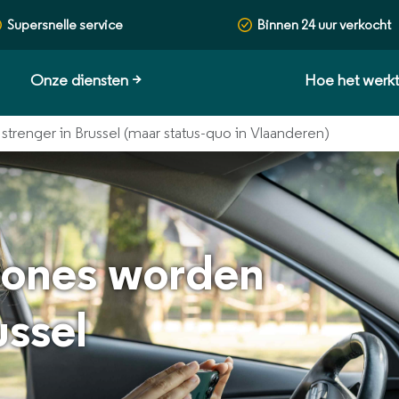
Supersnelle service
Binnen 24 uur verkocht
Onze diensten
>
Hoe het werk
renger in Brussel (maar status-quo in Vlaanderen)
zones worden
ussel