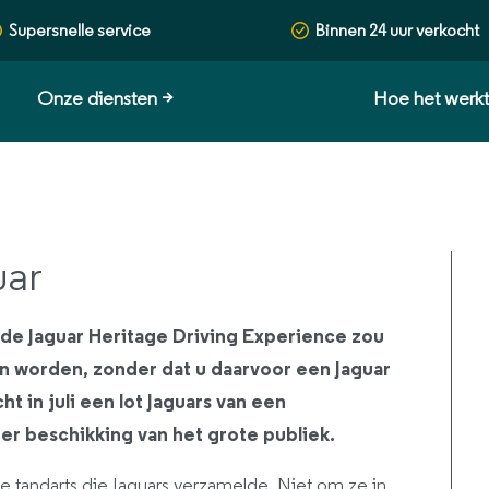
Supersnelle service
Binnen 24 uur verkocht
Onze diensten
>
Hoe het werk
uar
 de Jaguar Heritage Driving Experience zou
n worden, zonder dat u daarvoor een Jaguar
t in juli een lot Jaguars van een
ter beschikking van het grote publiek.
se tandarts die Jaguars verzamelde. Niet om ze in