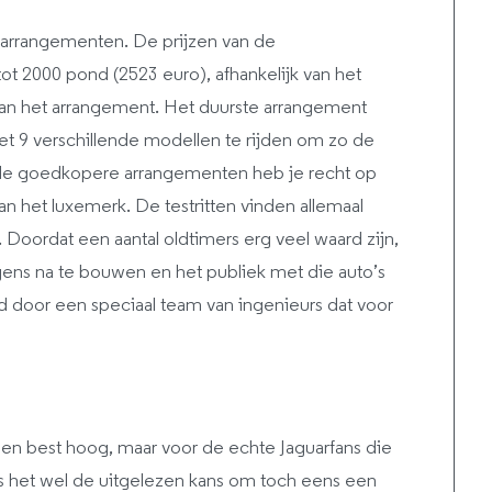
e arrangementen. De prijzen van de
t 2000 pond (2523 euro), afhankelijk van het
n het arrangement. Het duurste arrangement
t 9 verschillende modellen te rijden om zo de
 de goedkopere arrangementen heb je recht op
van het luxemerk. De testritten vinden allemaal
. Doordat een aantal oldtimers erg veel waard zijn,
gens na te bouwen en het publiek met die auto’s
d door een speciaal team van ingenieurs dat voor
ien best hoog, maar voor de echte Jaguarfans die
is het wel de uitgelezen kans om toch eens een