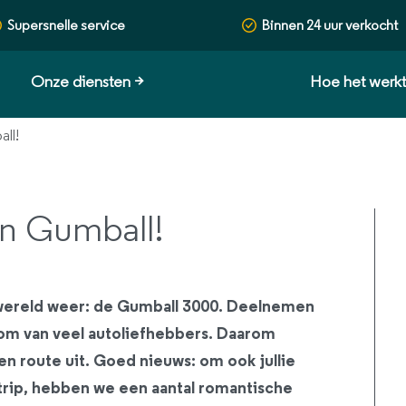
Supersnelle service
Binnen 24 uur verkocht
Onze diensten
>
Hoe het werk
ll!
gen Gumball!
er wereld weer: de Gumball 3000. Deelnemen
room van veel autoliefhebbers. Daarom
en route uit. Goed nieuws: om ook jullie
rip, hebben we een aantal romantische