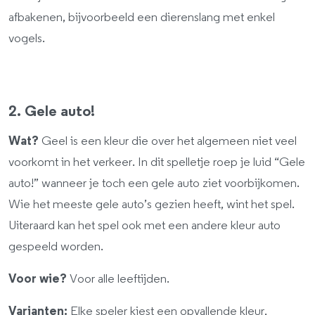
afbakenen, bijvoorbeeld een dierenslang met enkel
vogels.
2. Gele auto!
Wat?
Geel is een kleur die over het algemeen niet veel
voorkomt in het verkeer. In dit spelletje roep je luid “Gele
auto!” wanneer je toch een gele auto ziet voorbijkomen.
Wie het meeste gele auto’s gezien heeft, wint het spel.
Uiteraard kan het spel ook met een andere kleur auto
gespeeld worden.
Voor wie?
Voor alle leeftijden.
Varianten:
Elke speler kiest een opvallende kleur,