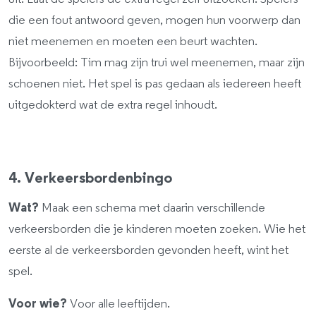
die een fout antwoord geven, mogen hun voorwerp dan
niet meenemen en moeten een beurt wachten.
Bijvoorbeeld: Tim mag zijn trui wel meenemen, maar zijn
schoenen niet. Het spel is pas gedaan als iedereen heeft
uitgedokterd wat de extra regel inhoudt.
4. Verkeersbordenbingo
Wat?
Maak een schema met daarin verschillende
verkeersborden die je kinderen moeten zoeken. Wie het
eerste al de verkeersborden gevonden heeft, wint het
spel.
Voor wie?
Voor alle leeftijden.