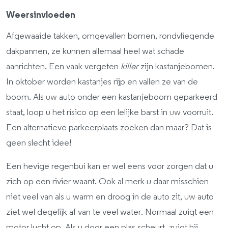
Weersinvloeden
Afgewaaide takken, omgevallen bomen, rondvliegende
dakpannen, ze kunnen allemaal heel wat schade
aanrichten. Een vaak vergeten
killer
zijn kastanjebomen.
In oktober worden kastanjes rijp en vallen ze van de
boom. Als
uw
auto onder een kastanjeboom geparkeerd
staat, loop u het risico op een lelijke barst in
uw
voorruit.
Een alternatieve parkeerplaats zoeken dan maar? Dat is
geen slecht idee!
Een hevige regenbui kan er wel eens voor zorgen dat u
zich op een rivier waant. Ook al merk u daar misschien
niet veel van als u warm en droog in de auto zit,
uw
auto
ziet wel degelijk af van te veel water. Normaal zuigt een
motor lucht op. Als u door een plas scheurt, zuigt hij