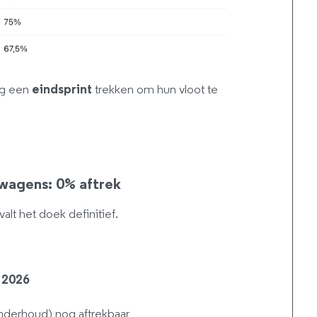
og een
eindsprint
trekken om hun vloot te
wagens: 0% aftrek
valt het doek definitief.
 2026
nderhoud) nog aftrekbaar