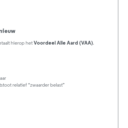
pnieuw
taalt hierop het
Voordeel Alle Aard (VAA)
.
jaar
oot relatief “zwaarder belast”