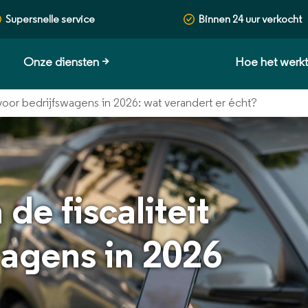
Supersnelle service
Binnen 24 uur verkocht
Onze diensten
>
Hoe het werk
t voor bedrijfswagens in 2026: wat verandert er écht?
de fiscaliteit
wagens in 2026