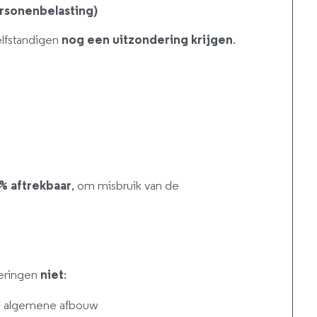
rsonenbelasting)
elfstandigen
nog een uitzondering krijgen
.
0% aftrekbaar
, om misbruik van de
eringen
niet
:
de algemene afbouw