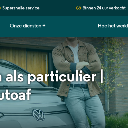
Supersnelle service
Binnen 24 uur verkocht
Onze diensten
>
Hoe het werk
als particulier |
utoaf