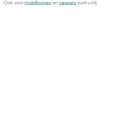
Ook voor
mobilhomes
en
caravans
kunt u bij
ikwilvanmijnautoaf terecht.
Ontvang gratis en
vrijblijvend een bod.
Auto
Motor
Scooter
Fiets