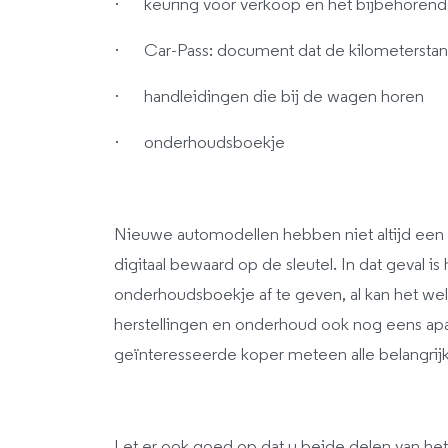
· keuring voor verkoop en het bijbehoren
· Car-Pass: document dat de kilometerstan
· handleidingen die bij de wagen horen
· onderhoudsboekje
Nieuwe automodellen hebben niet altijd ee
digitaal bewaard op de sleutel. In dat geval i
onderhoudsboekje af te geven, al kan het wel
herstellingen en onderhoud ook nog eens apa
geïnteresseerde koper meteen alle belangrij
Let er ook goed op dat u beide delen van het