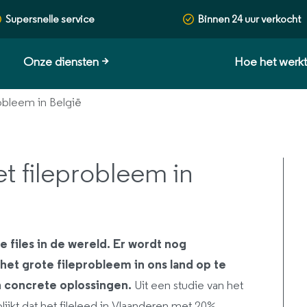
Supersnelle service
Binnen 24 uur verkocht
Onze diensten
>
Hoe het werk
obleem in België
t fileprobleem in
e files in de wereld. Er wordt nog
et grote fileprobleem in ons land op te
n concrete oplossingen.
Uit een studie van het
lijkt dat het fileleed in Vlaanderen met 20%