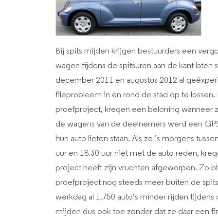
Bij spits mijden krijgen bestuurders een vergo
wagen tijdens de spitsuren aan de kant laten 
december 2011 en augustus 2012 al geëxperi
fileprobleem in en rond de stad op te lossen
proefproject, kregen een beloning wanneer ze 
de wagens van de deelnemers werd een GPS 
hun auto lieten staan. Als ze ’s morgens tusse
uur en 18.30 uur niet met de auto reden, kre
project heeft zijn vruchten afgeworpen. Zo bl
proefproject nog steeds meer buiten de spits r
werkdag al 1.750 auto’s minder rijden tijdens
mijden dus ook toe zonder dat ze daar een fin