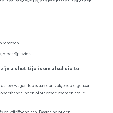
, een landelijke lus, een ritje naar de kust of een
n en remmen
, meer rijplezier.
zijn als het tijd is om afscheid te
 dat uw wagen toe is aan een volgende eigenaar,
es, onderhandelingen of vreemde mensen aan je
is en vrijblijvend aan. Daarna helpt een