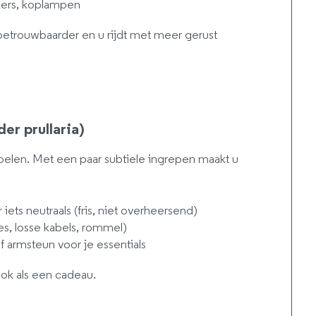
nkers, koplampen
betrouwbaarder en u rijdt met meer gerust
er prullaria)
oelen. Met een paar subtiele ingrepen maakt u
iets neutraals (fris, niet overheersend)
s, losse kabels, rommel)
f armsteun voor je essentials
 ook als een cadeau.