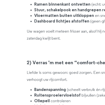
Ramen binnenkant ontvetten
(echt: u
Stuur, schakelpook en handgrepen r
Vloermatten buiten uitkloppen
en sne
Dashboard lichtjes afstoffen
(geen gl
Uw wagen voelt meteen frisser aan, alsof hij 
zaterdag kwijt bent.
2) Verras ’m met een “comfort-ch
Liefde is soms gewoon: goed zorgen. Een sn
verhoogt uw rijcomfort.
Bandenspanning
(scheelt verbruik én ri
Ruitensproeiervloeistof
bijvullen (zek
Oliepeil
controleren