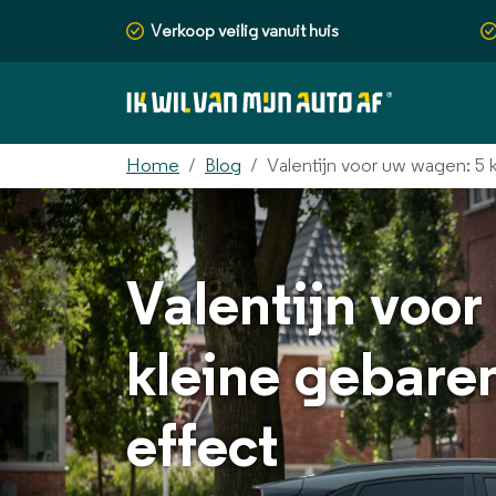
Verkoop veilig vanuit huis
Home
Blog
Valentijn voor uw wagen: 5 
Valentijn voo
kleine gebare
effect