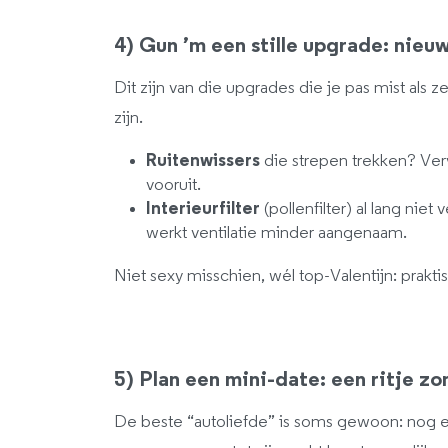
4) Gun ’m een stille upgrade: nieuwe
Dit zijn van die upgrades die je pas mist als 
zijn.
Ruitenwissers
die strepen trekken? Verv
vooruit.
Interieurfilter
(pollenfilter) al lang nie
werkt ventilatie minder aangenaam.
Niet sexy misschien, wél top-Valentijn: prakti
5) Plan een mini-date: een ritje zo
De beste “autoliefde” is soms gewoon: nog ee