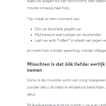
waar uw wagen tot zijn recht komt, een dijkweg
mooie omweg naar huis.
Tip: maak er een moment van.
Zet uw favoriete playlist op
Rijd bewust wat rustiger en vloeiender
Laat uw auto “rollen” in plaats van jage
Je merkt het: minder spanning, minder slijtage
Misschien is dat óók liefde: eerlijk 
nemen
Soms is de mooiste vorm van zorg: toegeven
zonder dat u zin hebt in eindeloze berichtj
deur.
Bij ikwilvanmijnautoaf.be meldt u uw auto grat