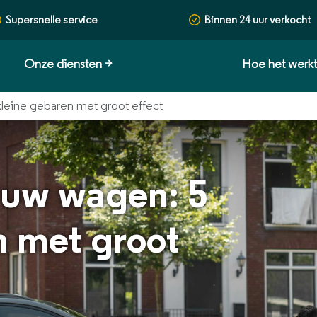
Supersnelle service
Binnen 24 uur verkocht
Onze diensten
>
Hoe het werk
kleine gebaren met groot effect
r uw wagen: 5
n met groot