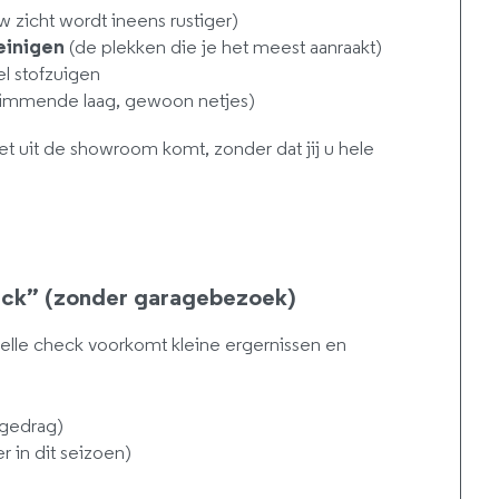
w zicht wordt ineens rustiger)
einigen
(de plekken die je het meest aanraakt)
l stofzuigen
immende laag, gewoon netjes)
net uit de showroom komt, zonder dat jij u hele
eck” (zonder garagebezoek)
elle check voorkomt kleine ergernissen en
jgedrag)
er in dit seizoen)