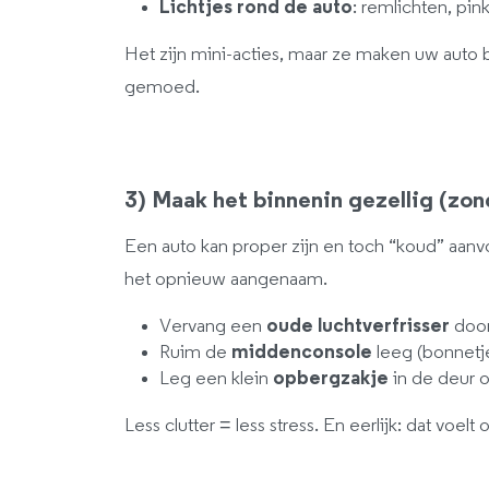
Lichtjes rond de auto
: remlichten, pi
Het zijn mini-acties, maar ze maken uw auto 
gemoed.
3) Maak het binnenin gezellig (zond
Een auto kan proper zijn en toch “koud” aanv
het opnieuw aangenaam.
Vervang een
oude luchtverfrisser
door 
Ruim de
middenconsole
leeg (bonnetje
Leg een klein
opbergzakje
in de deur o
Less clutter = less stress. En eerlijk: dat voelt