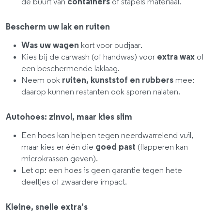
de buurt van
containers
of stapels materiaal.
Bescherm uw lak en ruiten
Was uw wagen
kort voor oudjaar.
Kies bij de carwash (of handwas) voor
extra wax
of
een beschermende laklaag.
Neem ook
ruiten, kunststof en rubbers
mee:
daarop kunnen restanten ook sporen nalaten.
Autohoes: zinvol, maar kies slim
Een hoes kan helpen tegen neerdwarrelend vuil,
maar kies er één die
goed past
(flapperen kan
microkrassen geven).
Let op: een hoes is geen garantie tegen hete
deeltjes of zwaardere impact.
Kleine, snelle extra’s