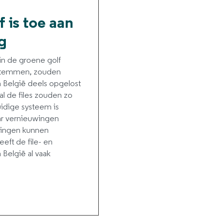
 is toe aan
g
in de groene golf
e stemmen, zouden
 België deels opgelost
l de files zouden zo
idige systeem is
ar vernieuwingen
ringen kunnen
eft de file- en
België al vaak