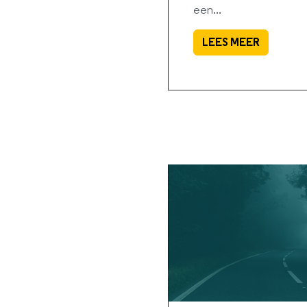
een...
LEES MEER