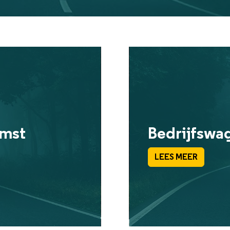
omst
Bedrijfswa
LEES MEER