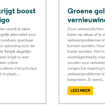
rijgt boost
Groene golf
igo
vernieuwin
len wordt al vaker
Door verkeerslichten 
elijk alternatief voor
beter op elkaar af t
etrouwbare openbaar
verkeersproblemen in
ke oplossing voor de
kunnen worden. Voora
e België dagelijks
korter worden. Het hu
en krijgt nu een
voorbijgestreefd, ma
een online
zouden voor verbete
iculieren.Het principe
zorgen.De regering he
 in plaats ...
verkeersproblemen in 
besproken. Er werd...
LEES MEER