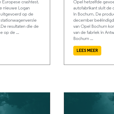
de Europese crashtest.
Opel hetzelfde gevoe
 de nieuwe Logan
autofabrikant sluit de
 uitgevoerd op de
in Bochum. De produc
stationwagenversie
december beëindigd 
De resultaten die de
van Opel Bochum komt 
 op de ...
van de fabriek in Ant
Bochum ...
LEES MEER