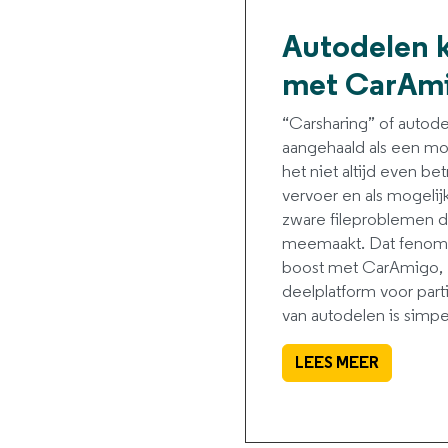
Autodelen k
met CarAm
“Carsharing” of autode
aangehaald als een mog
het niet altijd even b
vervoer en als mogelij
zware fileproblemen di
meemaakt. Dat fenome
boost met CarAmigo, 
deelplatform voor part
van autodelen is simpel:
LEES MEER