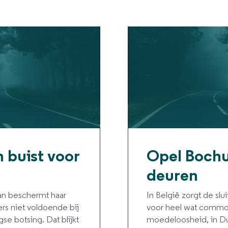
 buist voor
Opel Bochu
deuren
n beschermt haar
In België zorgt de sl
rs niet voldoende bij
voor heel wat commo
gse botsing. Dat blijkt
moedeloosheid, in Du