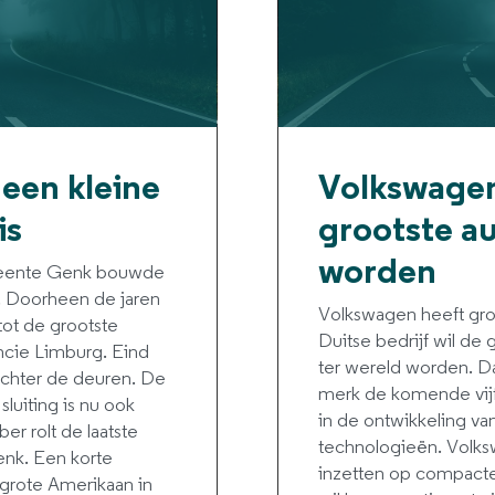
een kleine
Volkswagen
is
grootste a
worden
meente Genk bouwde
s. Doorheen de jaren
Volkswagen heeft gro
tot de grootste
Duitse bedrijf wil de 
ncie Limburg. Eind
ter wereld worden. D
echter de deuren. De
merk de komende vijf 
sluiting is nu ook
in de ontwikkeling v
r rolt de laatste
technologieën. Volks
enk. Een korte
inzetten op compact
grote Amerikaan in