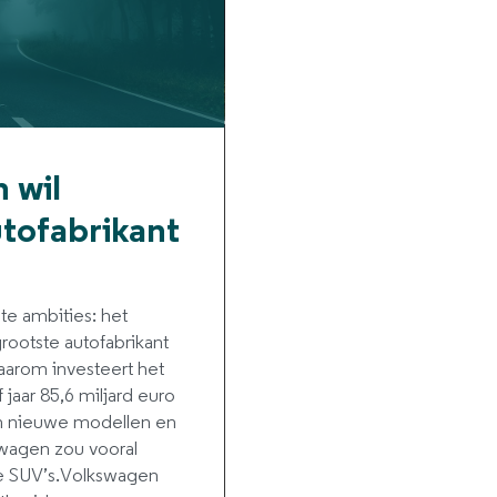
 wil
utofabrikant
te ambities: het
grootste autofabrikant
aarom investeert het
jaar 85,6 miljard euro
an nieuwe modellen en
wagen zou vooral
e SUV’s.Volkswagen